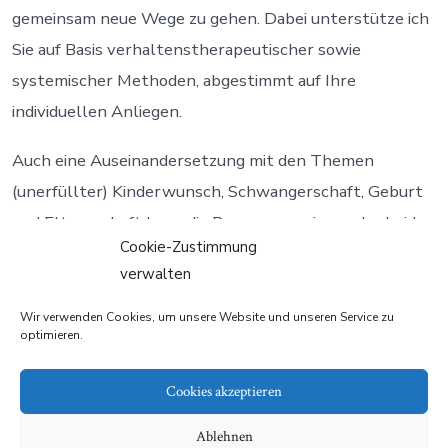
gemeinsam neue Wege zu gehen. Dabei unterstütze ich
Sie auf Basis verhaltenstherapeutischer sowie
systemischer Methoden, abgestimmt auf Ihre
individuellen Anliegen.
Auch eine Auseinandersetzung mit den Themen
(unerfüllter) Kinderwunsch, Schwangerschaft, Geburt
und Elternschaft kann die Ressourcen eines oder beider
Cookie-Zustimmung
Partner übersteigen und ein Anlass sein, sich
verwalten
Unterstützung zu suchen. Diese kann in einer
Paartherapie bestehen, aber auch Einzel Coaching oder
Wir verwenden Cookies, um unsere Website und unseren Service zu
optimieren.
Psychotherapie (bspw.
Postpartale Depression
).
Gemeinsam klären wir Ihre aktuelle Situation und
Cookies akzeptieren
entscheiden welche Form der Unterstützung
Ablehnen
momentan am passendsten ist.